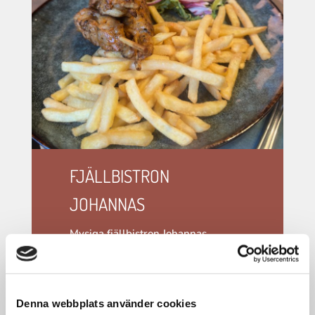
FJÄLLBISTRON
JOHANNAS
Mysiga fjällbistron Johannas
erbjuder både bistro och bar men
även catering och event. Bistron
ligger på Borga-sidan och har öppet
året runt.
Denna webbplats använder cookies