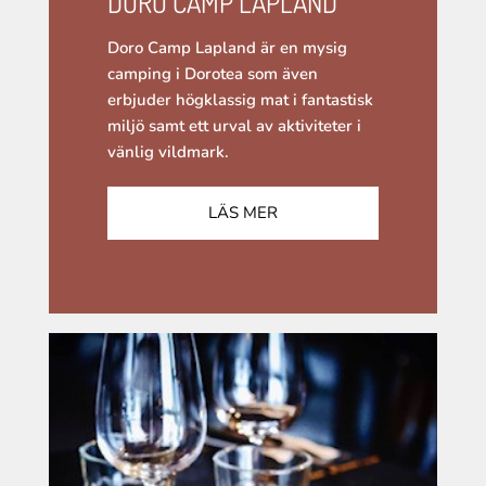
DORO CAMP LAPLAND
Doro Camp Lapland är en mysig
camping i Dorotea som även
erbjuder högklassig mat i fantastisk
miljö samt ett urval av aktiviteter i
vänlig vildmark.
LÄS MER