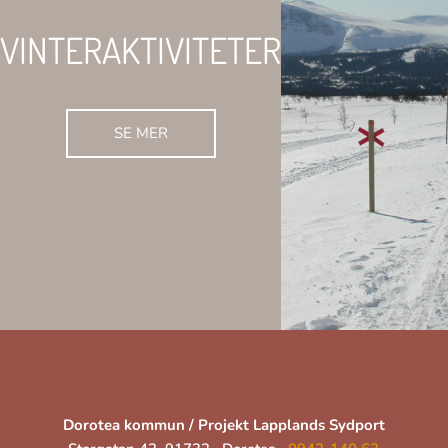
VINTERAKTIVITETER
SE MER
Dorotea kommun / Projekt Lapplands Sydport