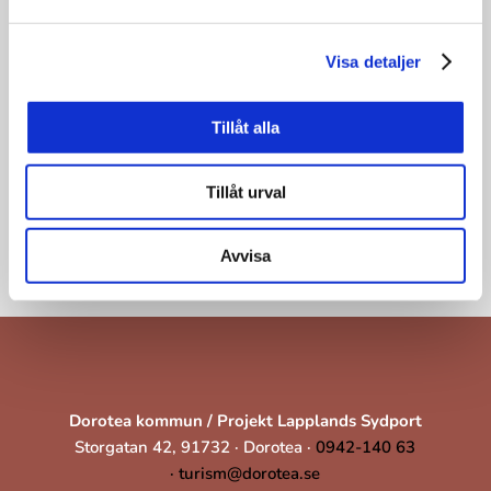
Visa detaljer
Tillåt alla
Tillåt urval
Avvisa
Dorotea kommun / Projekt Lapplands Sydport
Storgatan 42, 91732 · Dorotea ·
0942-140 63
·
turism@dorotea.se