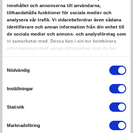
denna pärla – Snow Lodge.
innehållet och annonserna till användarna,
Här står elden och grillarna i centrum. Vi går
tillhandahålla funktioner för sociala medier och
från grillen in i köket där varje måltid tillagas
analysera vår trafik. Vi vidarebefordrar även sådana
från grunden. Allt med fokus på kvalitet och
identifierare och annan information från din enhet till
närproducerade råvaror.
de sociala medier och annons- och analysföretag som
Upplev den perfekta blandningen av rustik
vi samarbetar med. Dessa kan i sin tur kombinera
charm, modern elegans och närheten till
informationen med annan information som du har
naturen. Välkommen till en minnesvärd flykt
tillhandahållit eller som de har samlat in när du har
från vardagen.
använt deras tjänster.
Samtyckesval
Mer information:
Snow Lodge – Borgaporten
Nödvändig
Inställningar
Statistik
Marknadsföring