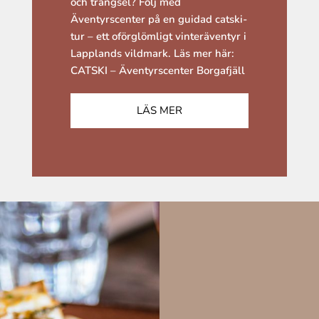
och trängsel? Följ med
Äventyrscenter på en guidad catski-
tur – ett oförglömligt vinteräventyr i
Lapplands vildmark. Läs mer här:
CATSKI – Äventyrscenter Borgafjäll
LÄS MER