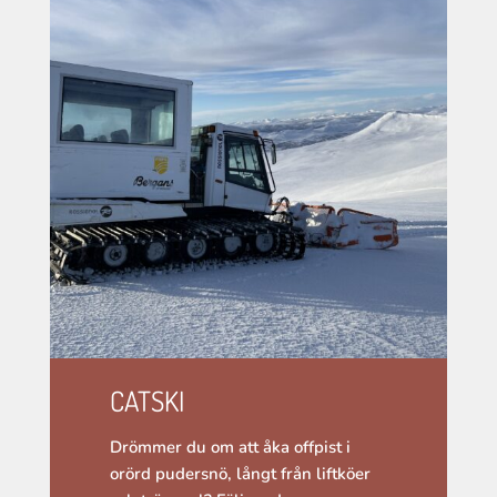
CATSKI
Drömmer du om att åka offpist i
orörd pudersnö, långt från liftköer