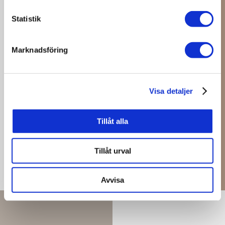
Statistik
FISKE
Marknadsföring
Visa detaljer
SE MER
Tillåt alla
Tillåt urval
Avvisa