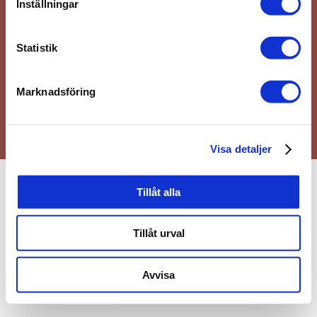
Inställningar
Dorotea kommun / Projekt Lapplands Sydport
Storgatan 42, 91732 · Dorotea ·
0942-140 63
Statistik
·
turism@dorotea.se
Producerad av Jo Kommunikation.
Marknadsföring
Visa detaljer
Tillåt alla
Tillåt urval
Avvisa