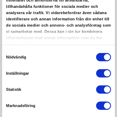
LAPLAND HUNTING
tillhandahålla funktioner för sociala medier och
analysera vår trafik. Vi vidarebefordrar även sådana
AND GAME
identifierare och annan information från din enhet till
de sociala medier och annons- och analysföretag som
Upplev jakt och fiske i södra Lappland!
vi samarbetar med. Dessa kan i sin tur kombinera
informationen med annan information som du har
Är du intresserad av jakt på fågel så kan du
tillhandahållit eller som de har samlat in när du har
boka dig hos Lapland Hunting and Game i
använt deras tjänster.
Samtyckesval
Dorotea. Här erbjuds du professionell
Nödvändig
guidning för små grupper på privata
jaktområden.
Inställningar
Lapland Hunting and Game erbjuder även
trivsamt boende i stuga ca 1 mil från Dorotea.
Statistik
Dessutom kan du boka guidade fisketurer.
Marknadsföring
Läs mer om Lapland Hunting and Game