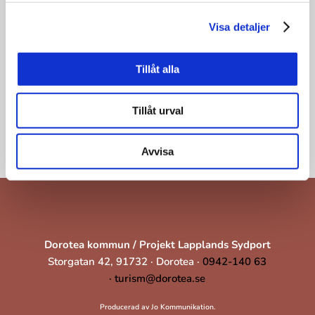
Visa detaljer
Tillåt alla
Tillåt urval
Avvisa
Dorotea kommun / Projekt Lapplands Sydport
Storgatan 42, 91732 · Dorotea ·
0942-140 63
·
turism@dorotea.se
Producerad av Jo Kommunikation.