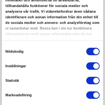
innehållet och annonserna till användarna,
tillhandahålla funktioner för sociala medier och
DESTINATIONS DOROTEA
analysera vår trafik. Vi vidarebefordrar även sådana
identifierare och annan information från din enhet till
AND BORGAFJÄLL
de sociala medier och annons- och analysföretag som
vi samarbetar med. Dessa kan i sin tur kombinera
informationen med annan information som du har
Welcome to contact us to get inspiration and
tillhandahållit eller som de har samlat in när du har
recommendations from our beautiful area in the
använt deras tjänster.
Samtyckesval
south of Lapland!
Nödvändig
Oops! We could not locate your form.
Inställningar
Statistik
Marknadsföring