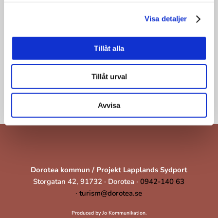
Visa detaljer
Tillåt alla
Tillåt urval
Avvisa
Dorotea kommun / Projekt Lapplands Sydport
Storgatan 42, 91732 · Dorotea ·
0942-140 63
·
turism@dorotea.se
Produced by Jo Kommunikation.