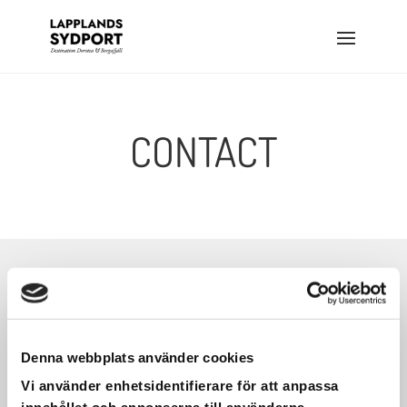
CONTACT
LET US HELP YOU TO
Denna webbplats använder cookies
Vi använder enhetsidentifierare för att anpassa
PLAN YOUR TRIP TO THE