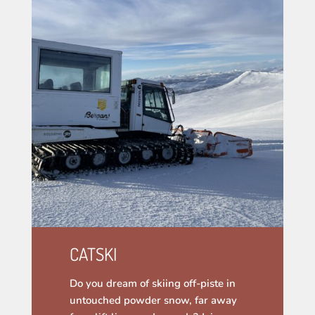
CATSKI
Do you dream of skiing off-piste in
untouched powder snow, far away