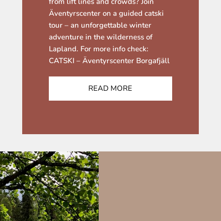
from lift lines and crowds? Join
Äventyrscenter on a guided catski
tour – an unforgettable winter
adventure in the wilderness of
Lapland. For more info check:
CATSKI – Äventyrscenter Borgafjäll
READ MORE