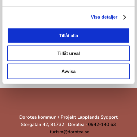
Visa detaljer
Tillåt alla
Tillåt urval
Avvisa
Dorotea kommun / Projekt Lapplands Sydport
Storgatan 42, 91732 · Dorotea ·
0942-140 63
·
turism@dorotea.se