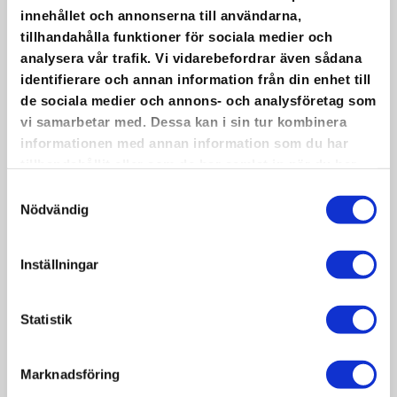
innehållet och annonserna till användarna,
tillhandahålla funktioner för sociala medier och
CAFÉ AND PASTRY
analysera vår trafik. Vi vidarebefordrar även sådana
identifierare och annan information från din enhet till
de sociala medier och annons- och analysföretag som
SHOP – KONDITORI
vi samarbetar med. Dessa kan i sin tur kombinera
informationen med annan information som du har
tillhandahållit eller som de har samlat in när du har
DOROTEA
använt deras tjänster.
Samtyckesval
Nödvändig
Visit the café and pastry shop Konditori
Dorotea and enjoy a large variety of sweets.
Inställningar
They also offer sandwiches and light lunches
like baked potatoes and different types of pie.
The café has been selected one of the best
Statistik
cafés in Sweden.
Read more about Konditori Dorotea
Marknadsföring